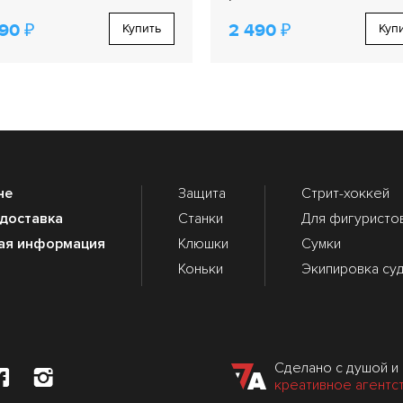
90 ₽
2 490 ₽
Купить
Куп
не
Защита
Стрит-хоккей
 доставка
Станки
Для фигуристо
ая информация
Клюшки
Сумки
Коньки
Экипировка су
Сделано с душой и
креативное агентс