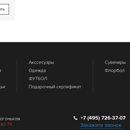
ить
Акссесуары
Сувениры
в
Одежда
Флорбол
ФУТБОЛ
дьи
Подарочный сертификат
+7 (495) 726-37-07
 огоньком
тво 7А
Закажите звонок