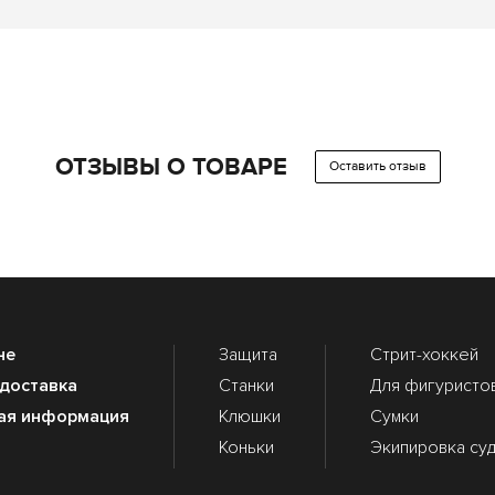
ОТЗЫВЫ О ТОВАРЕ
Оставить отзыв
не
Защита
Стрит-хоккей
 доставка
Станки
Для фигуристо
ая информация
Клюшки
Сумки
Коньки
Экипировка су