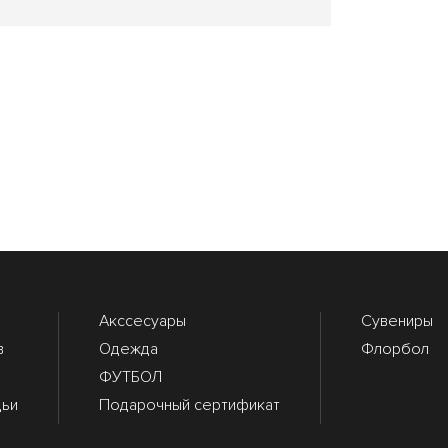
Акссесуары
Сувениры
в
Одежда
Флорбол
ФУТБОЛ
дьи
Подарочный сертификат