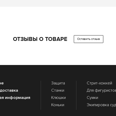
ОТЗЫВЫ О ТОВАРЕ
Оставить отзыв
не
Защита
Стрит-хоккей
 доставка
Станки
Для фигуристо
ая информация
Клюшки
Сумки
Коньки
Экипировка су