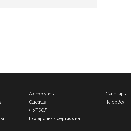
Акссесуары
Сувениры
в
Одежда
Флорбол
ФУТБОЛ
дьи
Подарочный сертификат